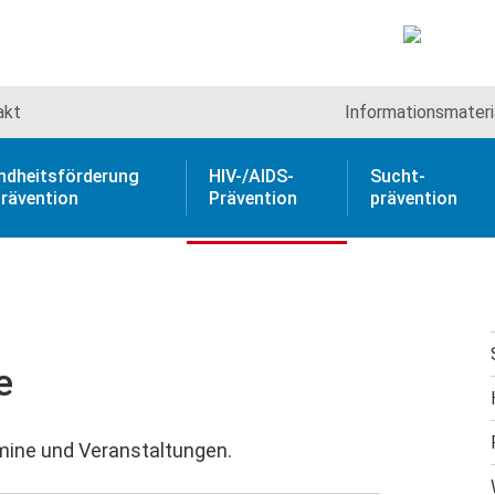
akt
Informations­materi
ndheitsförderung
HIV-/AIDS-
Sucht­
rävention
Prävention
prävention
e
mine und Veranstaltungen.