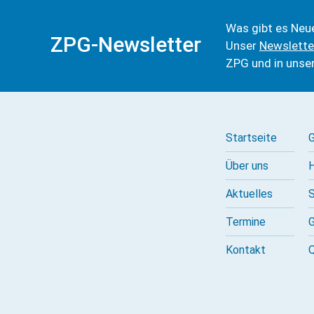
Was gibt es Neu
ZPG-Newsletter
Unser
Newslette
ZPG und in unse
Startseite
G
Über uns
H
Aktuelles
S
Termine
G
Kontakt
Q