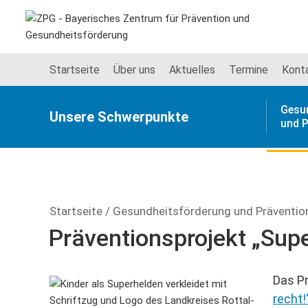
Startseite
Über uns
Aktuelles
Termine
Kont
Gesu
Unsere Schwer­punkte
und P
Startseite
/
Gesundheitsförderung und Präventio
Präventionsprojekt „Super
Das P
recht!