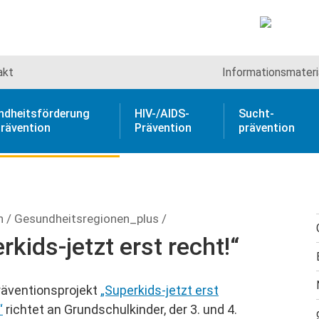
akt
Informations­materi
ndheitsförderung
HIV-/AIDS-
Sucht­
rävention
Prävention
prävention
n
/
Gesundheitsregionen_plus
/
kids-jetzt erst recht!“
räventionsprojekt
„Superkids-jetzt erst
“
richtet an Grundschulkinder, der 3. und 4.