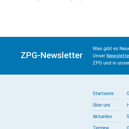
Was gibt es Neu
ZPG-Newsletter
Unser
Newslette
ZPG und in unse
Startseite
G
Über uns
H
Aktuelles
S
Termine
G