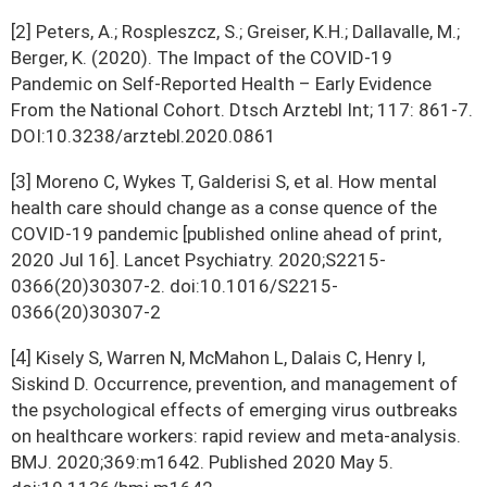
[2] Peters, A.; Rospleszcz, S.; Greiser, K.H.; Dallavalle, M.;
Berger, K. (2020). The Impact of the COVID-19
Pandemic on Self-Reported Health – Early Evidence
From the National Cohort. Dtsch Arztebl Int; 117: 861-7.
DOI:10.3238/arztebl.2020.0861
[3] Moreno C, Wykes T, Galderisi S, et al. How mental
health care should change as a conse quence of the
COVID-19 pandemic [published online ahead of print,
2020 Jul 16]. Lancet Psychiatry. 2020;S2215-
0366(20)30307-2. doi:10.1016/S2215-
0366(20)30307-2
[4] Kisely S, Warren N, McMahon L, Dalais C, Henry I,
Siskind D. Occurrence, prevention, and management of
the psychological effects of emerging virus outbreaks
on healthcare workers: rapid review and meta-analysis.
BMJ. 2020;369:m1642. Published 2020 May 5.